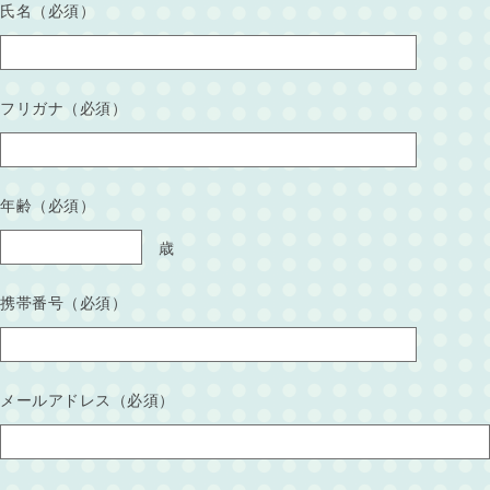
氏名（必須）
フリガナ（必須）
年齢（必須）
歳
携帯番号（必須）
メールアドレス（必須）