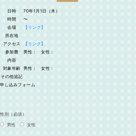
日時
70年1月1日（木）
時間
〜
会場
【リンク】
所在地
アクセス
【リンク】
参加費
男性： 女性：
内容
対象年齢
男性： 女性：
その他追記
申し込みフォーム
性別（必須）
男性
女性