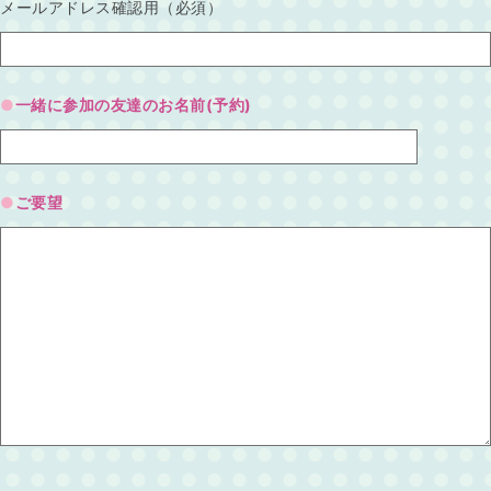
メールアドレス確認用（必須）
一緒に参加の友達のお名前(予約)
ご要望