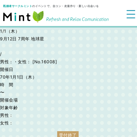
既婚者サークルミント
のイベントで、合コン・友達作り・新しい出会いを
1/1（木）
9月12日 7周年 地球星
/
男性：
・
女性：
[No.16008]
開催日
70年1月1日（木）
時 間
〜
開催会場
対象年齢
男性：
女性：
受付終了