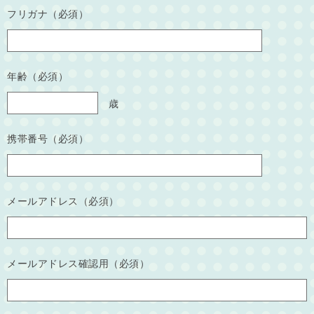
フリガナ（必須）
年齢（必須）
歳
携帯番号（必須）
メールアドレス（必須）
メールアドレス確認用（必須）