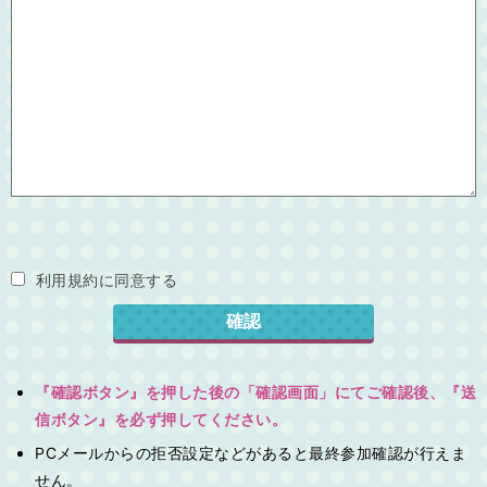
利用規約に同意する
『確認ボタン』を押した後の「確認画面」にてご確認後、『送
信ボタン』を必ず押してください。
PCメールからの拒否設定などがあると最終参加確認が行えま
せん。