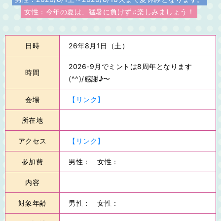
女性：今年の夏は、猛暑に負けず♫楽しみましょう！
日時
26年8月1日（土）
2026-9月でミントは8周年となります
時間
(^^)/感謝♪〜
会場
【リンク】
所在地
アクセス
【リンク】
参加費
男性： 女性：
内容
対象年齢
男性： 女性：