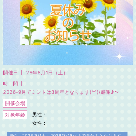
開催日
26年8月1日（土）
時 間
2026-9月でミントは8周年となります(^^)/感謝♪〜
開催会場
男性：
対象年齢
女性：
男性：2026/8/1土～2026/8/18火まで夏休みとなります。