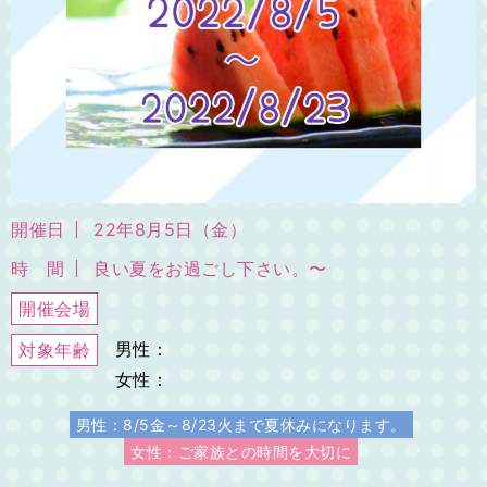
開催日
22年8月5日（金）
時 間
良い夏をお過ごし下さい。〜
開催会場
男性：
対象年齢
女性：
男性：8/5金～8/23火まで夏休みになります。
女性：ご家族との時間を大切に