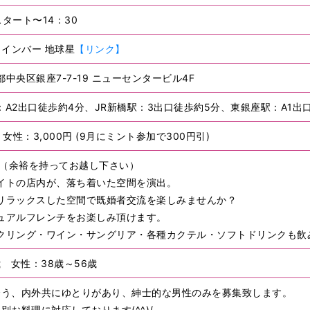
スタート〜14：30
ワインバー 地球星
【リンク】
東京都中央区銀座7-7-19 ニューセンタービル4F
A2出口徒歩約4分、JR新橋駅：3出口徒歩約5分、東銀座駅：A1出
 女性：3,000円 (9月にミント参加で300円引)
～（余裕を持ってお越し下さい）
イトの店内が、落ち着いた空間を演出。
リラックスした空間で既婚者交流を楽しみませんか？
ュアルフレンチをお楽しみ頂けます。
クリング・ワイン・サングリア・各種カクテル・ソフトドリンクも飲
歳 女性：38歳～56歳
に合う、内外共にゆとりがあり、紳士的な男性のみを募集致します。
個別お料理に対応しております(^^)/