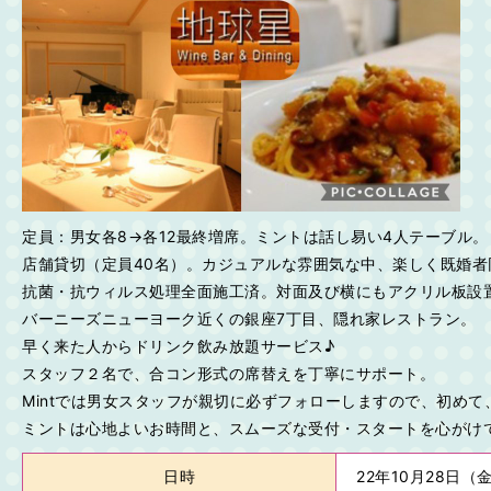
定員：男女各8→各12最終増席。ミントは話し易い4人テーブル。
店舗貸切（定員40名）。カジュアルな雰囲気な中、楽しく既婚者
抗菌・抗ウィルス処理全面施工済。対面及び横にもアクリル板設
バーニーズニューヨーク近くの銀座7丁目、隠れ家レストラン。
早く来た人からドリンク飲み放題サービス♪
スタッフ２名で、合コン形式の席替えを丁寧にサポート。
Mintでは男女スタッフが親切に必ずフォローしますので、初め
ミントは心地よいお時間と、スムーズな受付・スタートを心がけ
日時
22年10月28日（