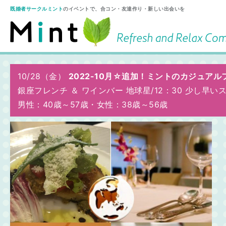
既婚者サークルミント
のイベントで、合コン・友達作り・新しい出会いを
10/28（金）
2022-10月☆追加！ミントのカジュア
銀座フレンチ ＆ ワインバー 地球星/
12：30 少し早い
男性：40歳～57歳
・
女性：38歳～56歳