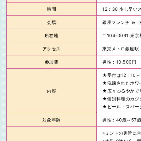
時間
12：30 少し早い
会場
銀座フレンチ ＆ 
所在地
〒104-0061 
アクセス
東京メトロ銀座駅：
参加費
男性：10,500円
★受付は12：10
★洗練されたホワ
内容
★広々ゆるやかで
★個別料理のカジ
★ビール・スパー
対象年齢
男性：40歳～57
⭐︎ミントの趣旨
⭐︎大皿ではなく、