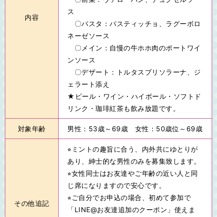
ス
内容
〇パスタ：パスティッチョ、ラグーボロ
ネーゼソース
〇メイン：自慢の牛ホホ肉のポートワイ
ンソース
〇デザート：トルタスブリソラーナ、ジ
ェラート添え
★ビール・ワイン・ハイボール・ソフトド
リンク・珈琲紅茶も飲み放題です。
対象年齢
男性：53歳～69歳 女性：50歳位～69歳
⭐︎ミントの趣旨に合う、内外共にゆとりが
あり、紳士的な男性のみを募集致します。
⭐︎女性同士はお友達やご年齢の近い人と同
じ席になりますので安心です。
⭐︎ご自分でお申込の場合、初めて参加で
その他追記
「LINE@お友達追加のクーポン」使えま