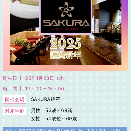
開催日
25年1月23日（木）
時 間
13：00 〜15：00
SAKURA銀座
開催会場
男性：53歳～69歳
対象年齢
女性：50歳位～69歳
男性：増席20名で穏やかな良い会でした。本年も宜しくお願い