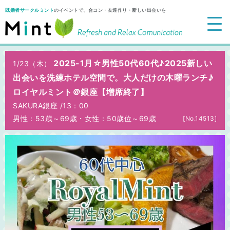
既婚者サークルミント
のイベントで、合コン・友達作り・新しい出会いを
2025-1月☆男性50代60代♪2025新しい
1/23（木）
出会いを洗練ホテル空間で。大人だけの木曜ランチ♪
ロイヤルミント＠銀座【増席終了】
SAKURA銀座 /
13：00
男性：53歳～69歳
・
女性：50歳位～69歳
[No.14513]