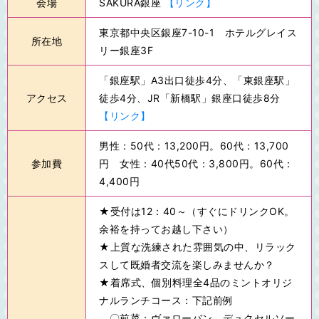
会場
SAKURA銀座
【リンク】
東京都中央区銀座7-10-1 ホテルグレイス
所在地
リー銀座3F
「銀座駅」A3出口徒歩4分、「東銀座駅」
アクセス
徒歩4分、JR「新橋駅」銀座口徒歩8分
【リンク】
男性：50代：13,200円。60代：13,700
参加費
円 女性：40代50代：3,800円。60代：
4,400円
★受付は12：40～（すぐにドリンクOK。
余裕を持ってお越し下さい）
★上質な洗練された雰囲気の中、リラック
スして既婚者交流を楽しみませんか？
★着席式、個別料理全4品のミントオリジ
ナルランチコース：下記前例
〇前菜：ヴァローバン、デュクセルソー