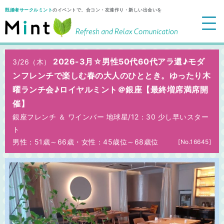
既婚者サークルミント
のイベントで、合コン・友達作り・新しい出会いを
2026-3月☆男性50代60代アラ還♪モダ
3/26（木）
ンフレンチで楽しむ春の大人のひととき。ゆったり木
曜ランチ会♪ロイヤルミント＠銀座【最終増席満席開
催】
銀座フレンチ ＆ ワインバー 地球星/
12：30 少し早いスター
ト
男性：51歳～66歳
・
女性：45歳位～68歳位
[No.16645]