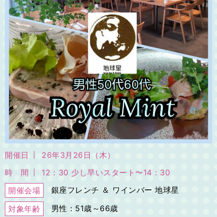
開催日
26年3月26日（木）
時 間
12：30 少し早いスタート〜14：30
銀座フレンチ ＆ ワインバー 地球星
開催会場
男性：51歳～66歳
対象年齢