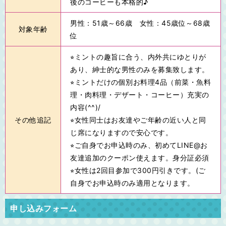
後のコーヒーも本格的♪
男性：51歳～66歳 女性：45歳位～68歳
対象年齢
位
⭐︎ミントの趣旨に合う、内外共にゆとりが
あり、紳士的な男性のみを募集致します。
⭐︎ミントだけの個別お料理4品（前菜・魚料
理・肉料理・デザート・コーヒー）充実の
内容(^^)/
その他追記
⭐︎女性同士はお友達やご年齢の近い人と同
じ席になりますので安心です。
⭐︎ご自身でお申込時のみ、初めてLINE@お
友達追加のクーポン使えます。身分証必須
⭐︎女性は2回目参加で300円引きです。(ご
自身でお申込時のみ適用となります。
申し込みフォーム