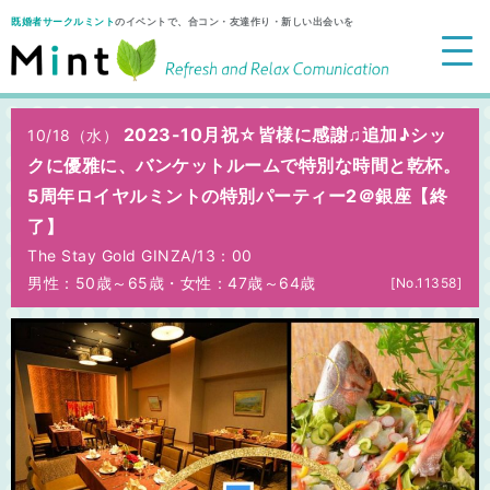
既婚者サークルミント
のイベントで、合コン・友達作り・新しい出会いを
2023-10月祝☆皆様に感謝♫追加♪シッ
10/18（水）
クに優雅に、バンケットルームで特別な時間と乾杯。
5周年ロイヤルミントの特別パーティー2＠銀座【終
了】
The Stay Gold GINZA/
13：00
男性：50歳～65歳
・
女性：47歳～64歳
[No.11358]