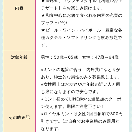
★着席式、ブッフェスタイル【料理12品＋
内容
デザート】をお楽しみ頂けます。
★和食中心にお箸で食べれる内容の充実の
ブッフェ(^^)/
★ビール・ワイン・ハイボール・豊富な各
種カクテル・ソフトドリンクも飲み放題で
す。
対象年齢
男性：50歳～65歳 女性：47歳～64歳
⭐︎ミントの趣旨に合う、内外共にゆとりが
あり、紳士的な男性のみを募集致します。
⭐︎女性同士はお友達やご年齢の近い人と同
じ席になりますので安心です。
⭐︎ミント初めてLINE@お友達追加のクーポ
ン使えます。期限ご注意下さい！
⭐︎ロイヤルミントは女性2回目参加で300円
その他追記
引きです。(ご自身でお申込時のみ適用と
なります。