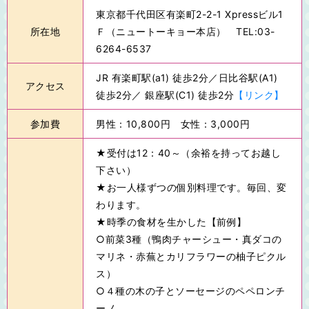
東京都千代田区有楽町2-2-1 Xpressビル1
所在地
Ｆ（ニュートーキョー本店） TEL:03-
6264-6537
JR 有楽町駅(a1) 徒歩2分／日比谷駅(A1)
アクセス
徒歩2分／ 銀座駅(C1) 徒歩2分
【リンク】
参加費
男性：10,800円 女性：3,000円
★受付は12：40～（余裕を持ってお越し
下さい）
★お一人様ずつの個別料理です。毎回、変
わります。
★時季の食材を生かした【前例】
○前菜3種（鴨肉チャーシュー・真ダコの
マリネ・赤蕪とカリフラワーの柚子ピクル
ス）
○４種の木の子とソーセージのペペロンチ
ーノ