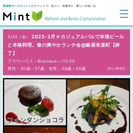
既婚者サークルミント
のイベントで、合コン・友達作り・新しい出会いを
2023-3月☆カジュアルバルで本格ビール
3/24（金）
と本格料理。春の爽やかランチ会@銀座有楽町【終
了】
ブラウハウス～Brauhaus～/
13:00
男性：40歳～57歳
・
女性：38歳～56歳
[No.9993]