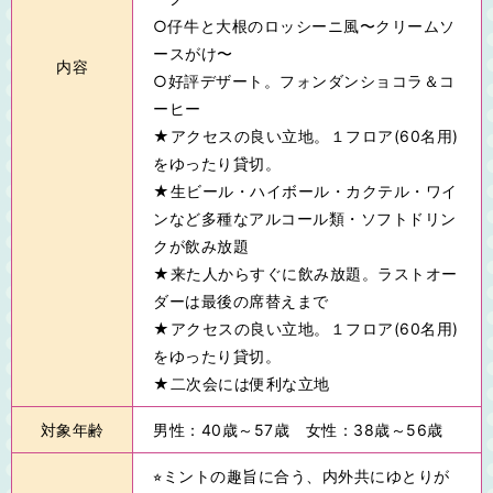
○仔牛と大根のロッシーニ風〜クリームソ
ースがけ〜
内容
○好評デザート。フォンダンショコラ＆コ
ーヒー
★アクセスの良い立地。１フロア(60名用)
をゆったり貸切。
★生ビール・ハイボール・カクテル・ワイ
ンなど多種なアルコール類・ソフトドリン
クが飲み放題
★来た人からすぐに飲み放題。ラストオー
ダーは最後の席替えまで
★アクセスの良い立地。１フロア(60名用)
をゆったり貸切。
★二次会には便利な立地
対象年齢
男性：40歳～57歳 女性：38歳～56歳
⭐︎ミントの趣旨に合う、内外共にゆとりが