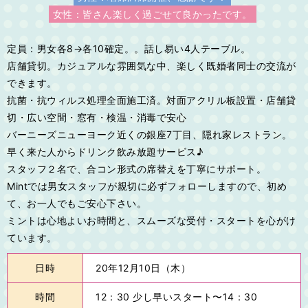
女性：皆さん楽しく過ごせて良かったです。
定員：男女各8→各10確定。。話し易い4人テーブル。
店舗貸切。カジュアルな雰囲気な中、楽しく既婚者同士の交流が
できます。
抗菌・抗ウィルス処理全面施工済。対面アクリル板設置・店舗貸
切・広い空間・窓有・検温・消毒で安心
バーニーズニューヨーク近くの銀座7丁目、隠れ家レストラン。
早く来た人からドリンク飲み放題サービス♪
スタッフ２名で、合コン形式の席替えを丁寧にサポート。
Mintでは男女スタッフが親切に必ずフォローしますので、初め
て、お一人でもご安心下さい。
ミントは心地よいお時間と、スムーズな受付・スタートを心がけ
ています。
日時
20年12月10日（木）
時間
12：30 少し早いスタート〜14：30