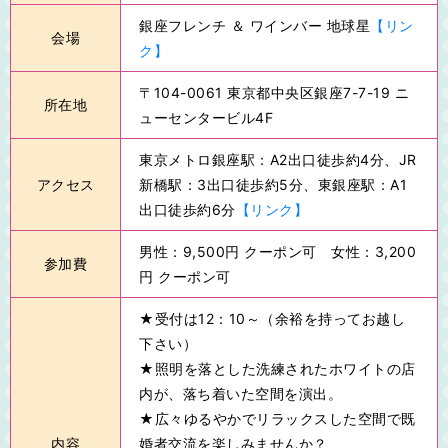
銀座フレンチ ＆ ワインバー 地球星
【リン
会場
ク】
〒104-0061 東京都中央区銀座7-7-19 ニ
所在地
ューセンタービル4F
東京メトロ銀座駅：A2出口徒歩約4分、JR
アクセス
新橋駅：3出口徒歩約5分、東銀座駅：A1
出口徒歩約6分
【リンク】
男性：9,500円 クーポン可 女性：3,200
参加費
円 クーポン可
★受付は12：10～（余裕を持ってお越し
下さい）
★照明を落とした洗練されたホワイトの店
内が、落ち着いた空間を演出。
★広々ゆるやかでリラックスした空間で既
内容
婚者交流を楽しみませんか？