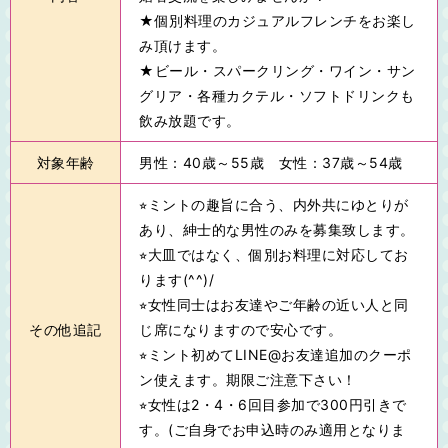
★個別料理のカジュアルフレンチをお楽し
み頂けます。
★ビール・スパークリング・ワイン・サン
グリア・各種カクテル・ソフトドリンクも
飲み放題です。
対象年齢
男性：40歳～55歳 女性：37歳～54歳
⭐︎ミントの趣旨に合う、内外共にゆとりが
あり、紳士的な男性のみを募集致します。
⭐︎大皿ではなく、個別お料理に対応してお
ります(^^)/
⭐︎女性同士はお友達やご年齢の近い人と同
その他追記
じ席になりますので安心です。
⭐︎ミント初めてLINE@お友達追加のクーポ
ン使えます。期限ご注意下さい！
⭐︎女性は2・4・6回目参加で300円引きで
す。(ご自身でお申込時のみ適用となりま