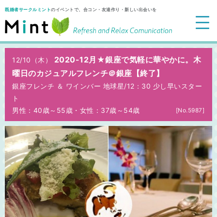
既婚者サークルミント
のイベントで、合コン・友達作り・新しい出会いを
2020-12月★銀座で気軽に華やかに。木
12/10（木）
曜日のカジュアルフレンチ＠銀座【終了】
銀座フレンチ ＆ ワインバー 地球星/
12：30 少し早いスター
ト
男性：40歳～55歳
・
女性：37歳～54歳
[No.5987]