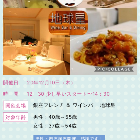
開催日
20年12月10日（木）
時 間
12：30 少し早いスタート〜14：30
銀座フレンチ ＆ ワインバー 地球星
開催会場
男性：40歳～55歳
対象年齢
女性：37歳～54歳
男性：増席満席開催、感謝です！