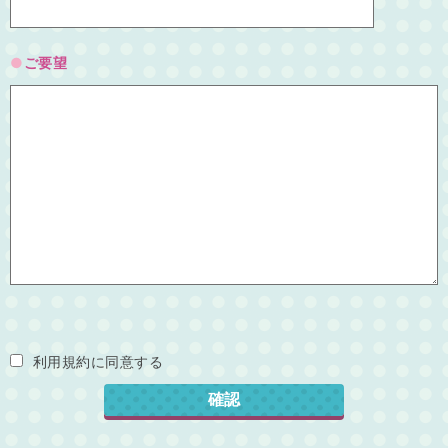
ご要望
利用規約に同意する