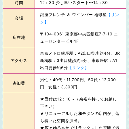
時間
12：30 少し早いスタート〜14：30
銀座フレンチ ＆ ワインバー 地球星
【リン
会場
ク】
〒104-0061 東京都中央区銀座7-7-19 ニ
所在地
ューセンタービル4F
東京メトロ銀座駅：A2出口徒歩約4分、JR
アクセス
新橋駅：3出口徒歩約5分、東銀座駅：A1
出口徒歩約6分
【リンク】
男性：40代：11,700円。50代：12,000
参加費
円 女性：3,300円
★受付は12：10～（余裕を持ってお越し
下さい）
★リニューアルした和モダンの店内が、落
ち着いた空間を演出。
★広々ゆるやかでリラックスした空間で既