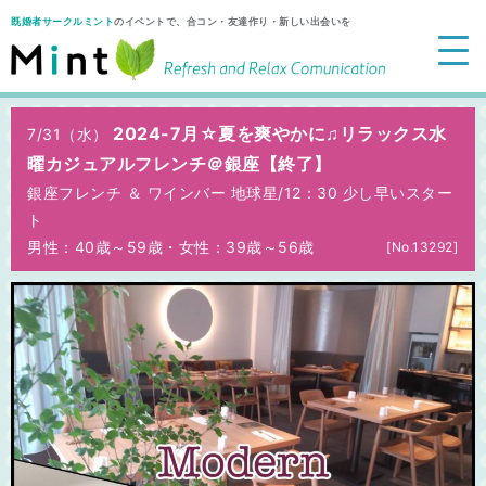
既婚者サークルミント
のイベントで、合コン・友達作り・新しい出会いを
2024-7月☆夏を爽やかに♫リラックス水
7/31（水）
曜カジュアルフレンチ＠銀座【終了】
銀座フレンチ ＆ ワインバー 地球星/
12：30 少し早いスター
ト
男性：40歳～59歳
・
女性：39歳～56歳
[No.13292]