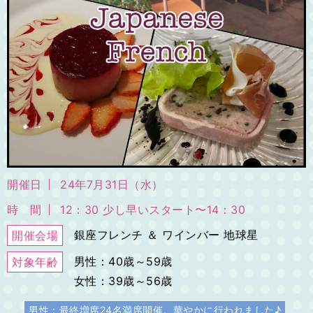
開催日
24年7月31日（水）
時 間
12：30 少し早いスタート〜14：30
銀座フレンチ ＆ ワインバー 地球星
開催会場
男性：40歳～59歳
対象年齢
女性：39歳～56歳
男性：最終増席24名満席開催。華やかに行われました♪