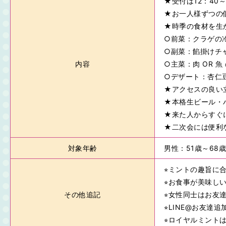
★受付は12：40
★お一人様ずつの
★時季の食材を生
○前菜：クラゲの
○副菜：餡掛けチ
内容
○主菜：肉 OR 
○デザート：杏仁豆
★アクセスの良い立
★本格生ビール・
★来た人からすぐ
★二次会には便利
対象年齢
男性：51歳～68
⭐︎ミントの趣旨
⭐︎お食事が美味
その他追記
⭐︎女性同士はお
⭐︎LINE@お友
⭐︎ロイヤルミント