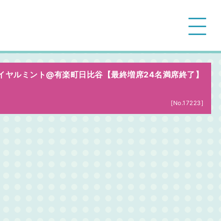
ロイヤルミント@有楽町日比谷【最終増席24名満席終了】
[No.17223]