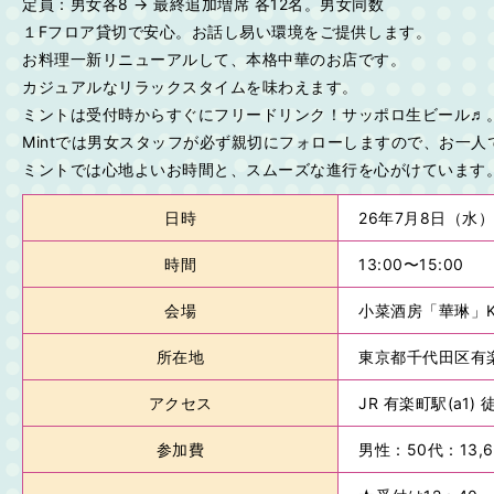
定員：男女各8 → 最終追加増席 各12名。男女同数
１Fフロア貸切で安心。お話し易い環境をご提供します。
お料理一新リニューアルして、本格中華のお店です。
カジュアルなリラックスタイムを味わえます。
ミントは受付時からすぐにフリードリンク！サッポロ生ビール♬。
Mintでは男女スタッフが必ず親切にフォローしますので、お一人
ミントでは心地よいお時間と、スムーズな進行を心がけています
日時
26年7月8日（水）
時間
13:00〜15:00
会場
小菜酒房「華琳」K
所在地
東京都千代田区有楽町2
アクセス
JR 有楽町駅(a1)
参加費
男性：50代：13,