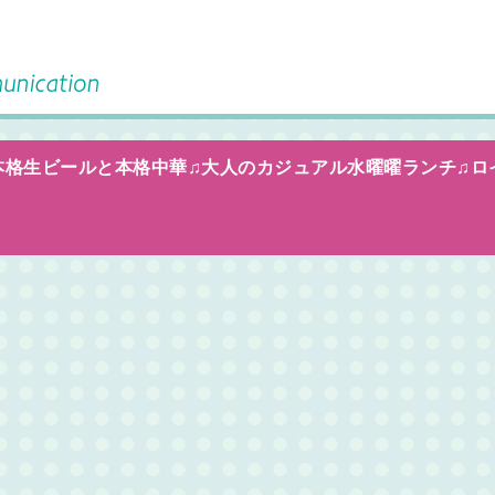
座は本格生ビールと本格中華♫大人のカジュアル水曜曜ランチ♫