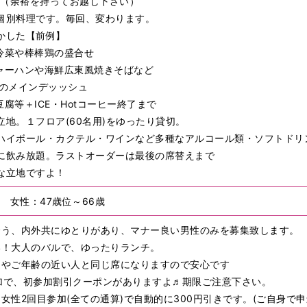
～（余裕を持ってお越し下さい）
個別料理です。毎回、変わります。
かした【前例】
冷菜や棒棒鶏の盛合せ
ャーハンや海鮮広東風焼きそばなど
魚 のメインデッッシュ
腐等＋ICE・Hotコーヒー終了まで
地。１フロア(60名用)をゆったり貸切。
ハイボール・カクテル・ワインなど多種なアルコール類・ソフトドリ
に飲み放題。ラストオーダーは最後の席替えまで
な立地ですよ！
歳 女性：47歳位～66歳
に合う、内外共にゆとりがあり、マナー良い男性のみを募集致します。
しい！大人のバルで、ゆったりランチ。
友達やご年齢の近い人と同じ席になりますので安心です
達追加で、初参加割引クーポンがありますよ♬期限ご注意下さい。
は女性2回目参加(全ての通算)で自動的に300円引きです。(ご自身