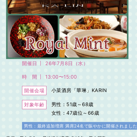
開催日
26年7月8日（水）
時 間
13:00〜15:00
小菜酒房「華琳」KARIN
開催会場
男性：51歳～68歳
対象年齢
女性：47歳位～66歳
男性：最終追加増席 満席24名で賑やかに開催されまし