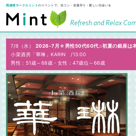
既婚者サークルミント
のイベントで、合コン・友達作り・新しい出会いを
7/8（水）
2026-7月☆男性50代60代♫初夏の銀
小菜酒房「華琳」KARIN /
13:00
男性：51歳～68歳
・
女性：47歳位～66歳