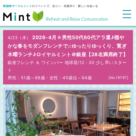
既婚者サークルミント
のイベントで、合コン・友達作り・新しい出会いを
2026-4月☆男性50代60代アラ還♪穏や
4/23（木）
かな春をモダンフレンチで♫ゆったりゆっくり、寛ぎ
木曜ランチ♪ロイヤルミント＠銀座【28名満席終了】
銀座フレンチ ＆ ワインバー 地球星/
12：30 少し早いスター
ト
男性：51歳～68歳
・
女性：45歳位～64歳
[No.16797]