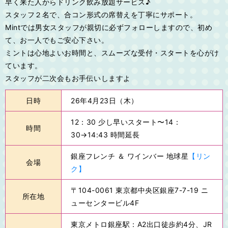
早く来た人からドリンク飲み放題サービス♪
スタッフ２名で、合コン形式の席替えを丁寧にサポート。
Mintでは男女スタッフが親切に必ずフォローしますので、初め
て、お一人でもご安心下さい。
ミントは心地よいお時間と、スムーズな受付・スタートを心がけ
ています。
スタッフが二次会もお手伝いしますよ
日時
26年4月23日（木）
12：30 少し早いスタート〜14：
時間
30→14:43 時間延長
銀座フレンチ ＆ ワインバー 地球星
【リン
会場
ク】
〒104-0061 東京都中央区銀座7-7-19 ニ
所在地
ューセンタービル4F
東京メトロ銀座駅：A2出口徒歩約4分、JR