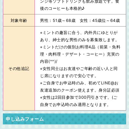
ンジ等ソフトドリンクも飲み放題です。食
後のコーヒーも本格的♪
対象年齢
男性：51歳～68歳 女性：45歳位～64歳
⭐︎ミントの趣旨に合う、内外共にゆとりが
あり、紳士的な男性のみを募集致します。
⭐︎ミントだけの個別お料理4品（前菜・魚料
理・肉料理・デザート・コーヒー）充実の
内容(^^)/
その他追記
⭐︎女性同士はお友達やご年齢の近い人と同
じ席になりますので安心です。
⭐︎ご自身でお申込時のみ、初めてLINE@お
友達追加のクーポン使えます。身分証必須
⭐︎女性は2回目参加で300円引きです。(ご
自身でお申込時のみ適用となります。
申し込みフォーム