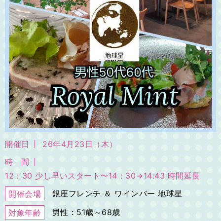
開催日
26年4月23日（木）
時 間
12：30 少し早いスタート〜14：30→14:43 時間延長
銀座フレンチ ＆ ワインバー 地球星
開催会場
男性：51歳～68歳
対象年齢