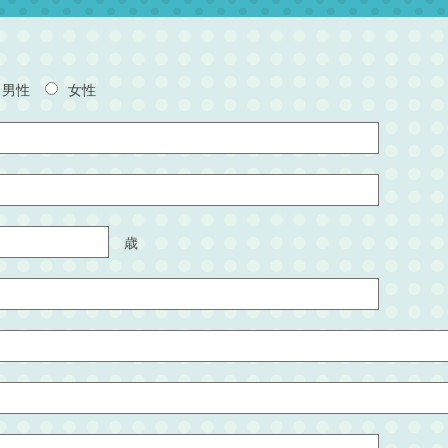
男性
女性
歳