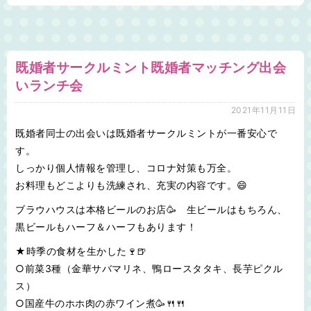
既婚者サークルミント既婚者マッチング出会
いランチ会
2021年11月11日
既婚者同士の出会いは既婚者サークルミントが一番安心で
す。
しっかり個人情報を管理し、コロナ対策も万全。
お料理もどこよりも洗練され、充実の内容です。😄
ブラウハウスは本格ビールのお店🥳 生ビールはもちろん、
黒ビールもハーフ＆ハーフもあります！
★時季の食材を生かした🍷🍺
○前菜3種（金華サバマリネ、鴨ロースタタキ、長芋ピクル
ス）
○国産牛のホホ肉の赤ワイン煮🥳🍴🍴