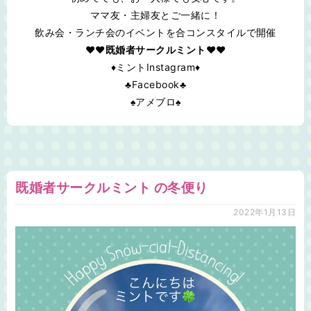
ママ友・主婦友とご一緒に！
飲み会・ランチ会のイベントを合コンスタイルで開催
♥❤既婚者サークルミント❤♥
♦ミントInstagram♦
♣Facebook♣
♠アメブロ♠
既婚者サークルミント の冬便り
2022年1月13日