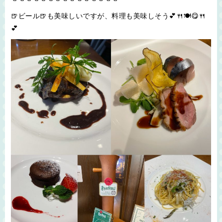
🍺ビール🍺も美味しいですが、料理も美味しそう💕🍴🍽😋🍴
💕