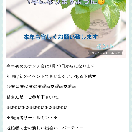
今年初めのランチ会は1月20日からになります
年明け初のイベントで良い出会いがある予感♥️
😆💗😁💗😚💗😁💗🌈🍬💖🌈🍬💖🌈🍬
皆さん是非ご参加下さいね。
❄️🍺❄️🍺❄️🍺❄️🍺❄️🍺❄️🍺❄️🍺❄️🍺
🍀既婚者サークルミント🍀
既婚者同士の新しい出会い・パーティー