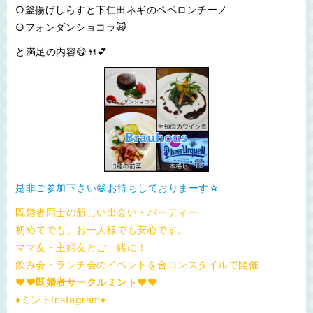
○釜揚げしらすと下仁田ネギのペペロンチーノ
○フォンダンショコラ🙀
と満足の内容😋🍴💕
是非ご参加下さい😄お待ちしておりまーす☆
既婚者同士の新しい出会い・パーティー
初めてでも、お一人様でも安心です。
ママ友・主婦友とご一緒に！
飲み会・ランチ会のイベントを合コンスタイルで開催
♥❤既婚者サークルミント❤♥
♦ミントInstagram♦