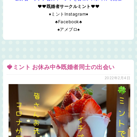
♥❤既婚者サークルミント❤♥
♦ミントInstagram♦
♣Facebook♣
♠アメブロ♠
🍓ミント お休み中☕️既婚者同士の出会い
2022年2月4日