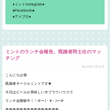
♦ミントInstagram♦
♣Facebook♣
♠アメブロ♠
ミントのランチ会報告。既婚者同士出のマッ
チング
2021年11月12日
こんにちは😄
既婚者サークルミントです🍀
今日はビールが美味しい🍺ブラウハウスで
ランチ会開催中！！🍺ー(・∀・)ー🍺
🍻🍻🍻🍻🍻🍻🍻🍻🍻🍻🍻🍻🍻🍻🍻