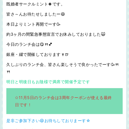
既婚者サークルミント🍀です。
皆さ～んお待たせしましたー😄
本日よりミント再開でーす🥳
約3ヶ月の間緊急事態宣言でお休みしておりました🙀
今日のランチ会は😋🍴💕
銀座・綴で開催しております🍷🍺
久しぶりのランチ会、皆さん楽しそうで良かったでーす🥳🍴
🍴
明日と明後日もお陰様で満席で開催予定です
✩11月5日のランチ会は3周年クーポンが使える最終
日です！
是非ご参加下さい😄お待ちしておりまーす☆