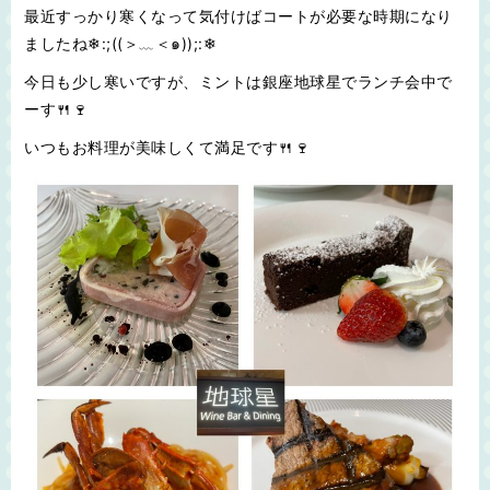
最近すっかり寒くなって気付けばコートが必要な時期になり
ましたね❄:;((＞﹏＜๑));:❄
今日も少し寒いですが、ミントは銀座地球星でランチ会中で
ーす🍴🍷
いつもお料理が美味しくて満足です🍴🍷